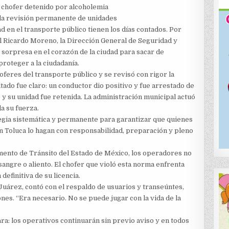
n chofer detenido por alcoholemia
á la revisión permanente de unidades
 en el transporte público tienen los días contados. Por
l Ricardo Moreno, la Dirección General de Seguridad y
sorpresa en el corazón de la ciudad para sacar de
proteger a la ciudadanía.
feres del transporte público y se revisó con rigor la
tado fue claro: un conductor dio positivo y fue arrestado de
e y su unidad fue retenida. La administración municipal actuó
da su fuerza.
tegia sistemática y permanente para garantizar que quienes
n Toluca lo hagan con responsabilidad, preparación y pleno
amento de Tránsito del Estado de México, los operadores no
sangre o aliento. El chofer que violó esta norma enfrenta
definitiva de su licencia.
 Juárez, contó con el respaldo de usuarios y transeúntes,
nes. “Era necesario. No se puede jugar con la vida de la
ra: los operativos continuarán sin previo aviso y en todos