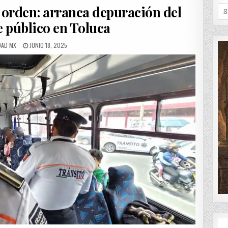
IN
orden: arranca depuración del
Se
for
e público en Toluca
OR:
PUBLISHED
DAD MX
JUNIO 18, 2025
DATE: