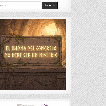
arch
: