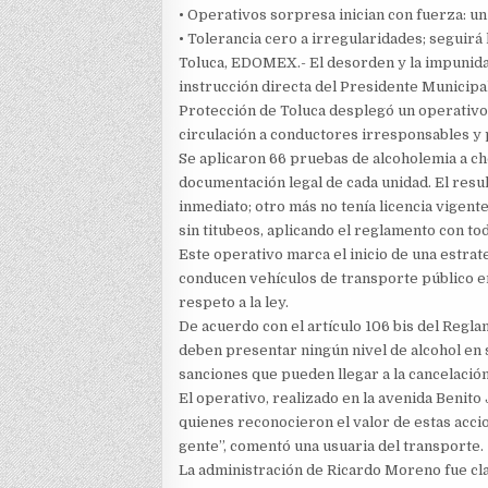
• Operativos sorpresa inician con fuerza: u
• Tolerancia cero a irregularidades; seguir
Toluca, EDOMEX.- El desorden y la impunidad
instrucción directa del Presidente Municipa
Protección de Toluca desplegó un operativo 
circulación a conductores irresponsables y 
Se aplicaron 66 pruebas de alcoholemia a cho
documentación legal de cada unidad. El resul
inmediato; otro más no tenía licencia vigent
sin titubeos, aplicando el reglamento con to
Este operativo marca el inicio de una estra
conducen vehículos de transporte público e
respeto a la ley.
De acuerdo con el artículo 106 bis del Regl
deben presentar ningún nivel de alcohol en 
sanciones que pueden llegar a la cancelación 
El operativo, realizado en la avenida Benito
quienes reconocieron el valor de estas accio
gente”, comentó una usuaria del transporte.
La administración de Ricardo Moreno fue cla