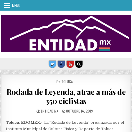
Skip
MENU
to
content
POSTED
TOLUCA
IN
Rodada de Leyenda, atrae a más de
350 ciclistas
AUTHOR:
PUBLISHED
ENTIDAD MX
OCTUBRE 14, 2019
DATE:
Toluca, EDOMEX.-
La “Rodada de Leyenda” organizada por el
Instituto Municipal de Cultura Física y Deporte de Toluca