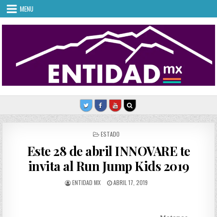
Skip
MENU
to
content
POSTED
ESTADO
IN
Este 28 de abril INNOVARE te
invita al Run Jump Kids 2019
AUTHOR:
PUBLISHED
ENTIDAD MX
ABRIL 17, 2019
DATE: