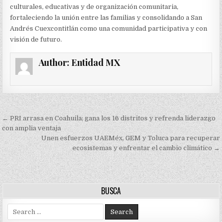
culturales, educativas y de organización comunitaria,
fortaleciendo la unión entre las familias y consolidando a San
Andrés Cuexcontitlán como una comunidad participativa y con
visión de futuro.
Author:
Entidad MX
Navegación
← PRI arrasa en Coahuila; gana los 16 distritos y refrenda liderazgo
de
con amplia ventaja
Unen esfuerzos UAEMéx, GEM y Toluca para recuperar
entradas
ecosistemas y enfrentar el cambio climático →
BUSCA
Search
for: