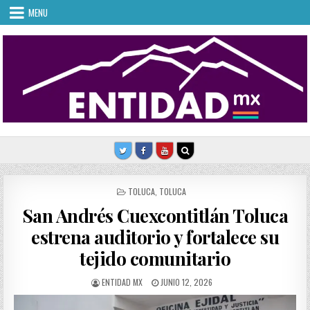
Skip
MENU
to
content
POSTED
TOLUCA
,
TOLUCA
IN
San Andrés Cuexcontitlán Toluca
estrena auditorio y fortalece su
tejido comunitario
AUTHOR:
PUBLISHED
ENTIDAD MX
JUNIO 12, 2026
DATE: