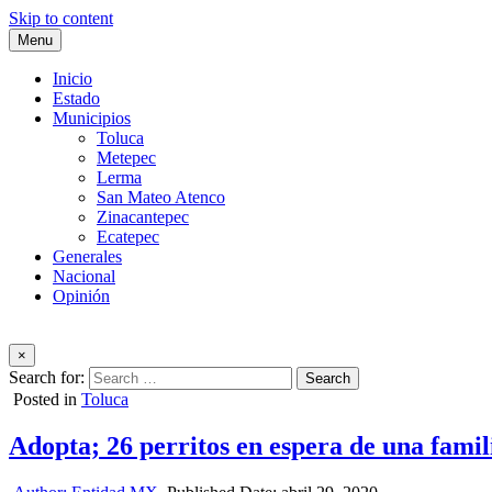
Skip to content
Menu
Inicio
Estado
Municipios
Toluca
Metepec
Lerma
San Mateo Atenco
Zinacantepec
Ecatepec
Generales
Nacional
Opinión
×
Search for:
Posted in
Toluca
Adopta; 26 perritos en espera de una famil