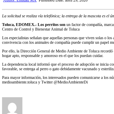
Author:
Entidad MX
Published Date:
abril 29, 2020
La solicitud se realiza vía telefónica; la entrega de la mascota es el 
Toluca, EDOMEX.- Los perritos son
un factor de
compañía, marcan 
Centro de Control y Bienestar Animal de Toluca
Los especialistas señalan que
aquellas personas que viven solas o los 
convivencia con los animales de compañía puede cumplir un papel mu
Por ello, l
a Dirección General de Medio Ambiente de Toluca recordó
hogar apto, responsable y amoroso en el que los puedan cuidar
.
La dependencia local informó que el proceso de adopción se inicia con
favorable, se entrega al perro o gato debidamente vacunado y esterili
Para mayor información, los interesados pueden comunicarse a los nú
medioambiente.toluca y Twitter @MedioAmbienteDi