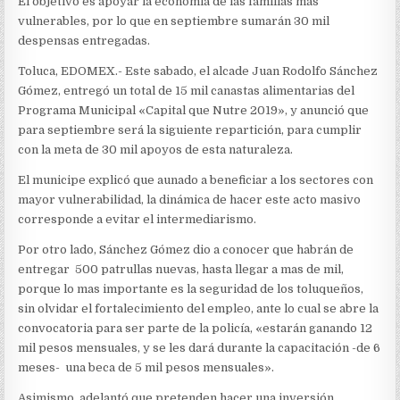
El objetivo es apoyar la economía de las familias más
vulnerables, por lo que en septiembre sumarán 30 mil
despensas entregadas.
Toluca, EDOMEX.- Este sabado, el alcade Juan Rodolfo Sánchez
Gómez, entregó un total de 15 mil canastas alimentarias del
Programa Municipal «Capital que Nutre 2019», y anunció que
para septiembre será la siguiente repartición, para cumplir
con la meta de 30 mil apoyos de esta naturaleza.
El municipe explicó que aunado a beneficiar a los sectores con
mayor vulnerabilidad, la dinámica de hacer este acto masivo
corresponde a evitar el intermediarismo.
Por otro lado, Sánchez Gómez dio a conocer que habrán de
entregar 500 patrullas nuevas, hasta llegar a mas de mil,
porque lo mas importante es la seguridad de los toluqueños,
sin olvidar el fortalecimiento del empleo, ante lo cual se abre la
convocatoria para ser parte de la policía, «estarán ganando 12
mil pesos mensuales, y se les dará durante la capacitación -de 6
meses- una beca de 5 mil pesos mensuales».
Asimismo, adelantó que pretenden hacer una inversión