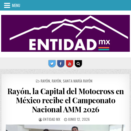
Skip
MENU
to
content
POSTED
RAYÓN
,
RAYÓN
,
SANTA MARÍA RAYÓN
IN
Rayón, la Capital del Motocross en
México recibe el Campeonato
Nacional AMM 2026
AUTHOR:
PUBLISHED
ENTIDAD MX
JUNIO 12, 2026
DATE: