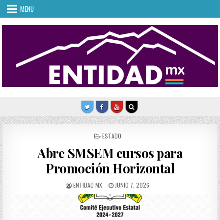
Skip
MENU
to
content
POSTED
ESTADO
IN
Abre SMSEM cursos para
Promoción Horizontal
AUTHOR:
PUBLISHED
ENTIDAD MX
JUNIO 7, 2026
DATE: