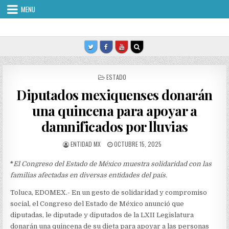
Skip
MENU
to
content
POSTED
ESTADO
IN
Diputados mexiquenses donarán
una quincena para apoyar a
damnificados por lluvias
AUTHOR:
PUBLISHED
ENTIDAD MX
OCTUBRE 15, 2025
DATE:
*
El Congreso del Estado de México muestra solidaridad con las
familias afectadas en diversas entidades del país.
Toluca, EDOMEX.- En un gesto de solidaridad y compromiso
social, el Congreso del Estado de México anunció que
diputadas, le diputade y diputados de la LXII Legislatura
donarán una quincena de su dieta para apoyar a las personas