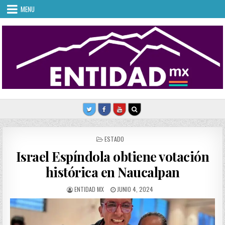
Skip
MENU
to
content
POSTED
ESTADO
IN
Israel Espíndola obtiene votación
histórica en Naucalpan
AUTHOR:
PUBLISHED
ENTIDAD MX
JUNIO 4, 2024
DATE: