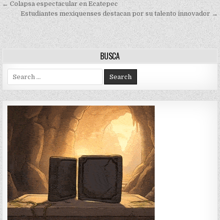
Navegación
← Colapsa espectacular en Ecatepec
de
Estudiantes mexiquenses destacan por su talento innovador →
entradas
BUSCA
Search
for: