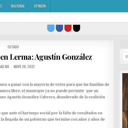
ES
NACIONAL
OPINIÓN
POSTED
ESTADO
IN
 en Lerma: Agustín González
Se
for
OR:
PUBLISHED
DAD MX
MAYO 28, 2021
DATE:
s a ganar con la mayoría de votos para que las familias de
nera libre, el municipio ya no puede permitir que un
so Agustín González Cabrera, abanderado de la coalición
que ante el hartazgo social por la falta de resultados en
 la llegada de un gobierno que termine con años y años de