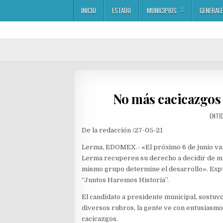
Skip
INICIO
ESTADO
MUNICIPIOS
GENERAL
to
content
No más cacicazgos
AUTH
ENTI
De la redacción /27-05-21
Lerma, EDOMEX.- «El próximo 6 de junio vamo
Lerma recuperen su derecho a decidir de ma
mismo grupo determine el desarrollo». Expu
“Juntos Haremos Historia”.
El candidato a presidente municipal, sostuvo 
diversos rubros, la gente ve con entusiasmo
cacicazgos.