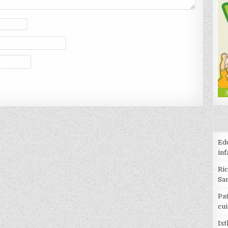
Edo
inf
Ri
Sa
Pat
cu
Ixt