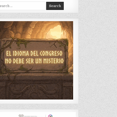
arch
: