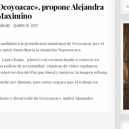
IN
Ocoyoacac», propone Alejandra
Se
for
Maximino
OR:
PUBLISHED
DAD MX
MAYO 10, 2021
DATE:
ndidata a la presidencia municipal de Ocoyoacac por el
o natal, Santa María la Asunción Tepexoyuca.
, Laura Rojas, platicó con vecinos dando a conocer su
a policía de proximidad, cámaras de video vigilancia,
 construcción del Parque lineal y mejorar la imagen urbana.
ede ser distinta, pies estoy segura que el trabajo en
nto y desarrollo de Ocoyoacac», indicó Alejandra