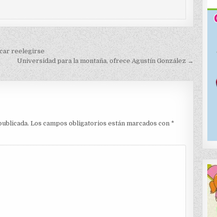
car reelegirse
Universidad para la montaña, ofrece Agustín González →
publicada.
Los campos obligatorios están marcados con
*