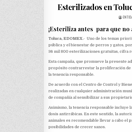
Esterilizados en Tolu
AUTHO
ENTID
¡Esteriliza antes para que n
Toluca, EDOMEX.-
Uno de los temas priorit
pública y el bienestar de perros y gatos, po
36 mil 800 esterilizaciones gratuitas, cifra
Esta campaña, que promueve la presente adm
propósito contrarrestar la proliferación de 
la tenencia responsable.
De acuerdo con el Centro de Control y Biene
realizadas en cualquier administración muni
de compañía al sensibilizar a sus propietar
Asimismo, la tenencia responsable incluye la
dosis antirrábicas. En este sentido, la auto
animales es recomendable llevar a cabo el 
posibilidades de crecer sanos.