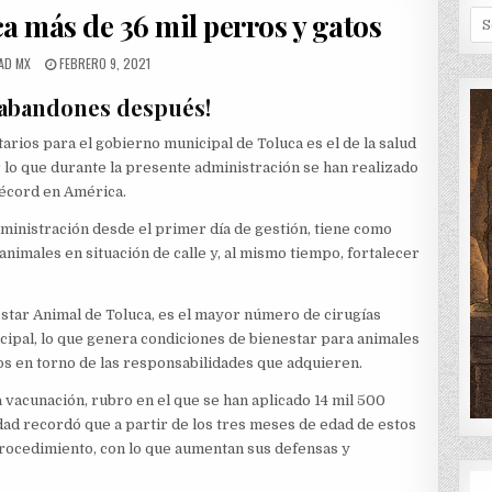
IN
ca más de 36 mil perros y gatos
Se
for
R:
PUBLISHED
AD MX
FEBRERO 9, 2021
DATE:
o abandones después!
arios para el gobierno municipal de Toluca es el de la salud
r lo que durante la presente administración se han realizado
 récord en América.
inistración desde el primer día de gestión, tiene como
animales en situación de calle y, al mismo tiempo, fortalecer
star Animal de Toluca, es el mayor número de cirugías
cipal, lo que genera condiciones de bienestar para animales
ios en torno de las responsabilidades que adquieren.
 vacunación, rubro en el que se han aplicado 14 mil 500
ridad recordó que a partir de los tres meses de edad de estos
procedimiento, con lo que aumentan sus defensas y