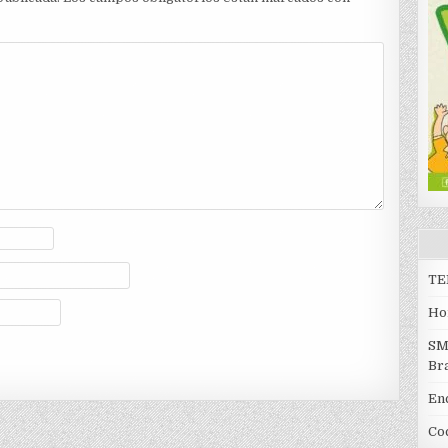
TE
Ho
SM
Br
En
Coc