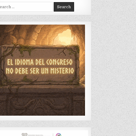
arch
: