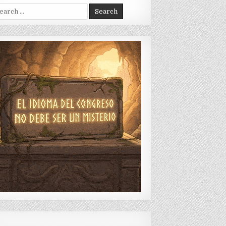
arch
: