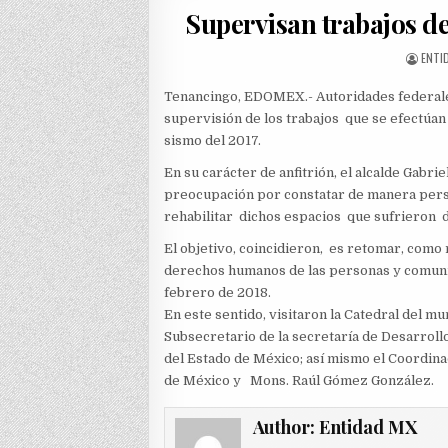
Supervisan trabajos d
AUTH
ENTI
Tenancingo, EDOMEX.- Autoridades federales
supervisión de los trabajos que se efectúan
sismo del 2017.
En su carácter de anfitrión, el alcalde Gabri
preocupación por constatar de manera pers
rehabilitar dichos espacios que sufrieron d
El objetivo, coincidieron, es retomar, como 
derechos humanos de las personas y comuni
febrero de 2018.
En este sentido, visitaron la Catedral del mu
Subsecretario de la secretaría de Desarroll
del Estado de México; así mismo el Coordi
de México y Mons. Raúl Gómez González.
Author:
Entidad MX