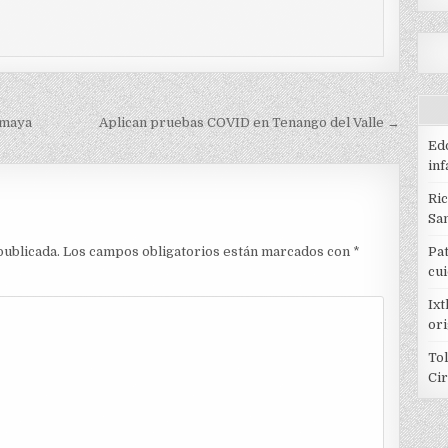
imaya
Aplican pruebas COVID en Tenango del Valle →
Edo
inf
Ri
Sa
Pat
publicada.
Los campos obligatorios están marcados con
*
cu
Ixt
or
Tol
Ci