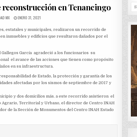
IN
e reconstrucción en Tenancingo
Se
for
OR:
PUBLISHED
DAD MX
ENERO 31, 2021
DATE:
, estatales y municipales, realizaron un recorrido de
 en inmuebles y edificios que resultaron dañados por el
el Gallegos García agradeció a los funcionarios su
onal el avance de las acciones que tienen como propósito
años en su infraestructura.
responsabilidad de Estado, la protección y garantía de los
dades afectadas por los sismos de septiembre de 2017 y
nicipio y dos domicilios más. a este recorrido asistieron el
o Agrario, Territorial y Urbano, el director de Centro INAH
nador de la Sección de Monumentos del Centro INAH Estado