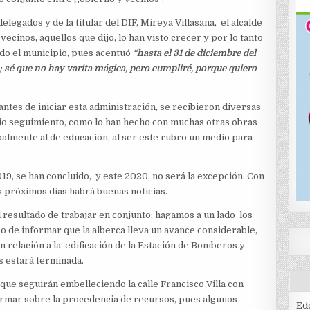
legados y de la titular del DIF, Mireya Villasana, el alcalde
ecinos, aquellos que dijo, lo han visto crecer y por lo tanto
do el municipio, pues acentuó
“hasta el 31 de diciembre del
 sé que no hay varita mágica, pero cumpliré, porque quiero
antes de iniciar esta administración, se recibieron diversas
le dio seguimiento, como lo han hecho con muchas otras obras
palmente al de educación, al ser este rubro un medio para
019, se han concluido, y este 2020, no será la excepción. Con
os próximos días habrá buenas noticias.
l resultado de trabajar en conjunto; hagamos a un lado los
o de informar que la alberca lleva un avance considerable,
n relación a la edificación de la Estación de Bomberos y
s estará terminada.
 que seguirán embelleciendo la calle Francisco Villa con
formar sobre la procedencia de recursos, pues algunos
Edo