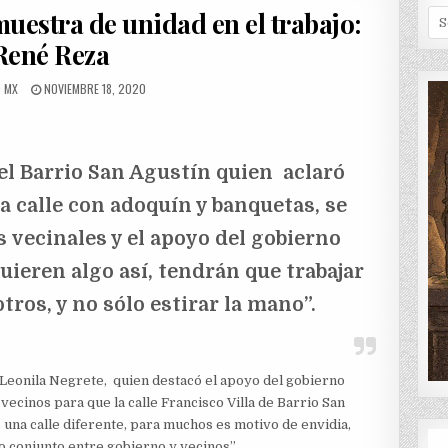
IN
muestra de unidad en el trabajo:
Se
for
René Reza
:
PUBLISHED
D MX
NOVIEMBRE 18, 2020
DATE:
el Barrio San Agustín quien aclaró
la calle con adoquín y banquetas, se
 vecinales y el apoyo del gobierno
uieren algo así, tendrán que trabajar
ros, y no sólo estirar la mano”.
 Leonila Negrete, quien destacó el apoyo del gobierno
vecinos para que la calle Francisco Villa de Barrio San
 una calle diferente, para muchos es motivo de envidia,
o conjunto entre gobierno y vecinos”.