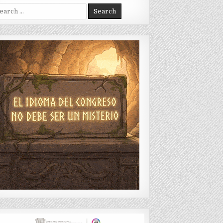
arch
: