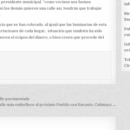
el presidente municipal, “como vecinos nos hemos
inf
i los demás quieren una calle así, tendrán que trabajar
Ri
.
Sa
ia que se han colocado, al igual que las luminarias de esta
Pat
portaciones de cada hogar, situación que también ha sido
cu
ocen el origen del dinero, o bien creen que procede del
Ixt
or
Tol
Ci
lle pavimentada
alle más embellece al próximo Pueblo con Encanto, Calimaya →