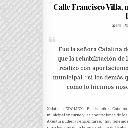
Calle Francisco Villa, 
AUTHOR
ENTIDA
Fue la señora Catalina d
que la rehabilitación de 
realizó con aportaciones
municipal; “si los demás q
como lo hicimos nosot
Xalatlaco, EDOMEX.- Fue la señora Catalina
municipal en turno y las aportaciones de los 
Agustín pudiera rehabilitarse, “hoy tenemos
pero hay que decirlo, es producto del trabaj