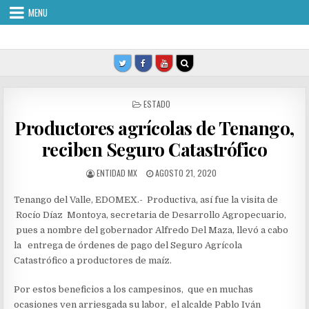
Skip
MENU
to
content
POSTED
ESTADO
IN
Productores agrícolas de Tenango,
reciben Seguro Catastrófico
AUTHOR:
PUBLISHED
ENTIDAD MX
AGOSTO 21, 2020
DATE:
Tenango del Valle, EDOMEX.- Productiva, así fue la visita de
Rocío Díaz Montoya, secretaria de Desarrollo Agropecuario,
pues a nombre del gobernador Alfredo Del Maza, llevó a cabo
la entrega de órdenes de pago del Seguro Agrícola
Catastrófico a productores de maíz.
Por estos beneficios a los campesinos, que en muchas
ocasiones ven arriesgada su labor, el alcalde Pablo Iván