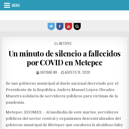
Skip
MENU
to
content
POSTED
METEPEC
IN
Un minuto de silencio a fallecidos
por COVID en Metepec
AUTHOR:
PUBLISHED
ENTIDAD MX
AGOSTO 19, 2020
DATE:
Se une gobierno municipal al duelo nacional decretado por el
Presidente de la República, Andrés Manuel López Obrador.
Muestra solidaria de servidores públicos para víctimas de la
pandemia.
Metepec, EDOMEX.- Al mediodía de este martes, servidores
públicos del sector central y organismos descentralizados del
gobierno municipal de Metepec que encabeza la alcaldesa Gaby