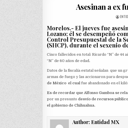
Asesinan a ex f
AUTH
ENTI
Morelos.- El jueves fue ases
Lozano; él se desempeñó como 
Control Presupuestal de la S
(SHCP), durante el sexenio d
Cinco fallecidos en total: Ricardo “N” de 44 
“N” de 60 años de edad
.
Datos de la fiscalía estatal señalan que un 
armas de fuego y las accionaron para despué
de México el cual
fue abandonado en el kiló
Es de recordar que
Alfonso Gamboa se rel
por un presunto
desvío de recursos público
el gobierno de Chihuahua.
Author:
Entidad MX