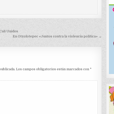
Cali Unidos
En Otzolotepec «Juntos contra la violencia política» →
publicada.
Los campos obligatorios están marcados con
*