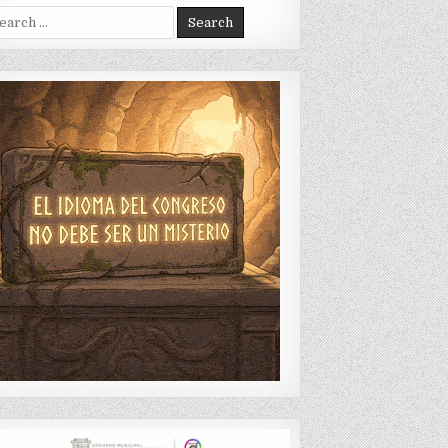
arch
: