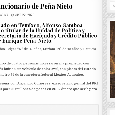
IN
uncionario de Peña Nieto
Se
for
OR:
PUBLISHED
DAD MX
MAYO 22, 2020
DATE:
inado en Temixco, Alfonso Gamboa
titular de la Unidad de Política y
ecretaría de Hacienda y Crédito Público
e Enrique Peña Nieto.
años, Edgar “N” de 37 años, Miriam “N” de 43 años y Patricia
grupo de cuatro personas ingresaron a la propiedad con
s huir en un vehículo de color azul, con placas del
Estado
metro 84 de la
carretera federal México-Acapulco.
aciona
con Alejandro Gutiérrez, exsecretario genral del
PRI
s por 250 millones de pesos en 2016, dinero que sería para