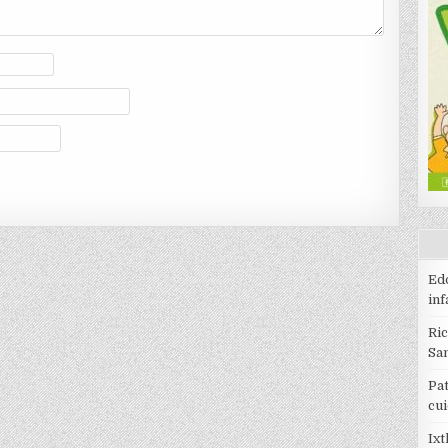
Edo
inf
Ri
Sa
Pat
cu
Ixt