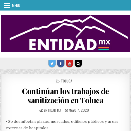
Skip
MENU
to
content
POSTED
TOLUCA
IN
Continúan los trabajos de
sanitización en Toluca
AUTHOR:
PUBLISHED
ENTIDAD MX
MAYO 7, 2020
DATE:
• Se desinfectan plazas, mercados, edificios públicos y áreas
externas de hospitales