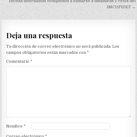
Invitan internautas toluqueños a sumarse a dinámicas y retos del
entradas
IMCUFIDET →
Deja una respuesta
Tu dirección de correo electrónico no será publicada.
Los
campos obligatorios están marcados con
*
Comentario
*
Nombre
*
Correo electrónico
*