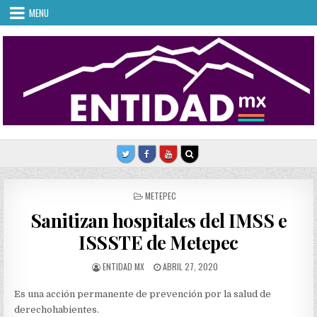
Skip
MENU
to
content
POSTED
METEPEC
IN
Sanitizan hospitales del IMSS e
ISSSTE de Metepec
AUTHOR:
PUBLISHED
ENTIDAD MX
ABRIL 27, 2020
DATE:
Es una acción permanente de prevención por la salud de
derechohabientes.