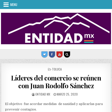
Skip
MENU
to
content
POSTED
TOLUCA
IN
Líderes del comercio se reúnen
con Juan Rodolfo Sánchez
AUTHOR:
PUBLISHED
ENTIDAD MX
MARZO 25, 2020
DATE:
El objetivo fue acordar medidas de sanidad y aplicarlas para
prevenir contagios.