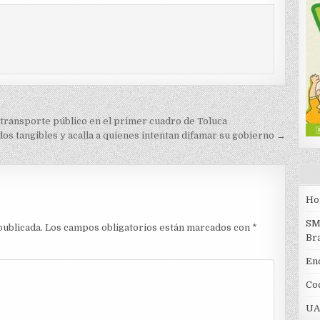
transporte público en el primer cuadro de Toluca
os tangibles y acalla a quienes intentan difamar su gobierno →
Ho
SM
publicada.
Los campos obligatorios están marcados con
*
Br
En
Coc
UA