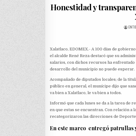
Honestidad y transparen
AUTH
ENTI
Xalatlaco, EDOMEX.- A 100 días de gobierno
el alcalde René Reza destacó que su adminis
salarios, con dichos recursos ha enfrentado 
desarrollo del municipio no puede esperar.
Acompañado de diputados locales; de la titula
público en general, el munícipe dijo que sane
va bien a Xalatlaco, le va bien a todos.
Informó que cada lunes se da a la tarea de r
en que estas se encuentran. Con relación a l
recategorizaron las direcciones de Deportes
En este marco entregó patrullas 