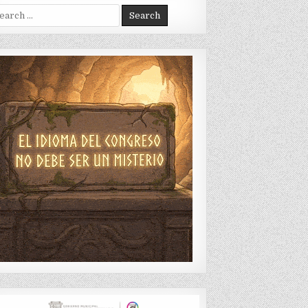
arch
: