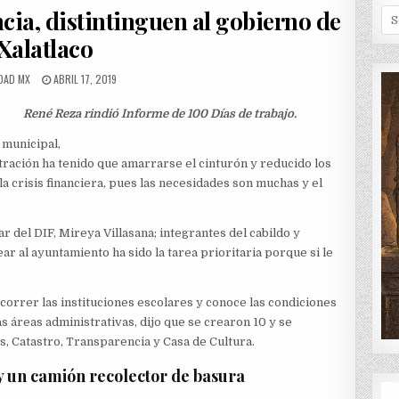
IN
cia, distintinguen al gobierno de
Se
for
Xalatlaco
OR:
PUBLISHED
DAD MX
ABRIL 17, 2019
DATE:
René Reza rindió Informe de 100 Días de trabajo.
 municipal,
tración ha tenido que amarrarse el cinturón y reducido los
la crisis financiera, pues las necesidades son muchas y el
r del DIF, Mireya Villasana; integrantes del cabildo y
ar al ayuntamiento ha sido la tarea prioritaria porque si le
ecorrer las instituciones escolares y conoce las condiciones
as áreas administrativas, dijo que se crearon 10 y se
, Catastro, Transparencia y Casa de Cultura.
y un camión recolector de basura