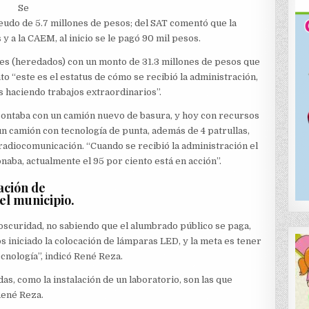
Se
deudo de 5.7 millones de pesos; del SAT comentó que la
y a la CAEM, al inicio se le pagó 90 mil pesos.
ales (heredados) con un monto de 31.3 millones de pesos que
 “este es el estatus de cómo se recibió la administración,
 haciendo trabajos extraordinarios”.
 contaba con un camión nuevo de basura, y hoy con recursos
 camión con tecnología de punta, además de 4 patrullas,
 radiocomunicación. “Cuando se recibió la administración el
naba, actualmente el 95 por ciento está en acción”.
ación de
del municipio.
 oscuridad, no sabiendo que el alumbrado público se paga,
s iniciado la colocación de lámparas LED, y la meta es tener
ecnología”, indicó René Reza.
as, como la instalación de un laboratorio, son las que
René Reza.