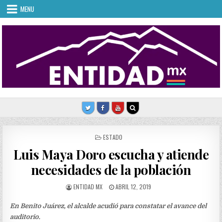
Skip
MENU
to
content
POSTED
ESTADO
IN
Luis Maya Doro escucha y atiende
necesidades de la población
AUTHOR:
PUBLISHED
ENTIDAD MX
ABRIL 12, 2019
DATE:
En Benito Juárez, el alcalde acudió para constatar el avance del
auditorio.