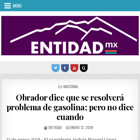
Skip
MENU
to
content
POSTED
NACIONAL
IN
Obrador dice que se resolverá
problema de gasolina; pero no dice
cuando
AUTHOR:
PUBLISHED
ENT1DAD
ENERO 13, 2019
DATE:
12 de enero 2019.- El presidente Andrés Manuel López